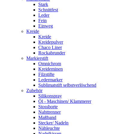
Stark
Schnittfest
Leder
Fein
Einweg
Kreide
Kreide
Kreidepulver
Chaco Liner
Rockabrunder
Markierstift
Omnichrom
Kreideminen
Filzstifte
Ledermarker
Sublimatstift selbstverlöschend
Zubehör
Silikonspray
Öl - Maschinen/ Klammerer
Stossborte
Nahttrenner
Maßband
Stecker/ Nadeln
Nähleuchte
Nadelkissen