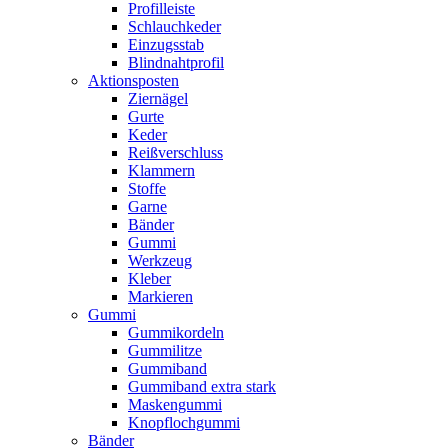
Profilleiste
Schlauchkeder
Einzugsstab
Blindnahtprofil
Aktionsposten
Ziernägel
Gurte
Keder
Reißverschluss
Klammern
Stoffe
Garne
Bänder
Gummi
Werkzeug
Kleber
Markieren
Gummi
Gummikordeln
Gummilitze
Gummiband
Gummiband extra stark
Maskengummi
Knopflochgummi
Bänder