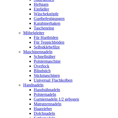
Heftgarn
Einfädler
Wäscheknöpfe
Gurtbefestigungen
Karabinerhaken
Taschenring
Möbelgleiter
Für Hartböden
Für Teppichböden
Selbstklebefilze
Maschinennadeln
Schnellnäher
Polstermaschine
Overlock
Blindstich
Stickmaschinen
Universal/ Flachkolben
Handnadeln
Handnähnadeln
Polsternadeln
Garniernadeln 1/2 gebogen
Matratzennadeln
Haarzieher
Dolchnadeln