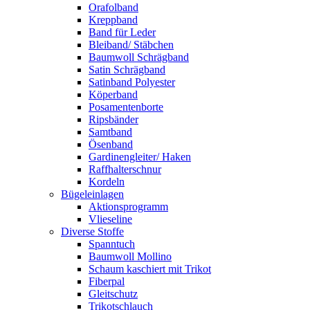
Orafolband
Kreppband
Band für Leder
Bleiband/ Stäbchen
Baumwoll Schrägband
Satin Schrägband
Satinband Polyester
Köperband
Posamentenborte
Ripsbänder
Samtband
Ösenband
Gardinengleiter/ Haken
Raffhalterschnur
Kordeln
Bügeleinlagen
Aktionsprogramm
Vlieseline
Diverse Stoffe
Spanntuch
Baumwoll Mollino
Schaum kaschiert mit Trikot
Fiberpal
Gleitschutz
Trikotschlauch