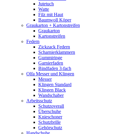
Jutetuch
Watte
Filz mit Haut
Baumwoll Köper
Graukarton + Kartonstreifen
Graukarton
Kartonstreifen
Federn
Zickzack Federn
Scharnierklammern
Gummiringe
Garnierfaden
Bindfaden 3-fach
Olfa Messer und Klingen
Messer
Klingen Standard
Klingen Black
Wandschaber
Arbeitsschutz
Schutzoverall
Überschuhe
Knieschoner
Schutzbrille
Gehörschutz
Handschuhe