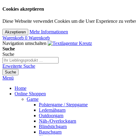
Cookies akzeptieren
Diese Webseite verwendet Cookies um die User Experience zu verbes
Mehr Informationen
Akzeptieren
Warenkorb
0
Warenkorb
Navigation umschalten
Suche
Suche
Erweiterte Suche
Suche
Menü
Home
Online Shoppen
Garne
Polstergarne / Steppgarne
Ledernähgarn
Outdoorgarn
Näh-/Overlockgarn
Blindstichgarn
Bauschgarn