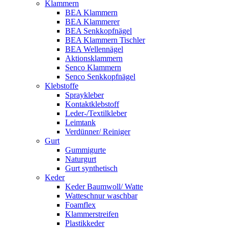
Klammern
BEA Klammern
BEA Klammerer
BEA Senkkopfnägel
BEA Klammern Tischler
BEA Wellennägel
Aktionsklammern
Senco Klammern
Senco Senkkopfnägel
Klebstoffe
Spraykleber
Kontaktklebstoff
Leder-/Textilkleber
Leimtank
Verdünner/ Reiniger
Gurt
Gummigurte
Naturgurt
Gurt synthetisch
Keder
Keder Baumwoll/ Watte
Watteschnur waschbar
Foamflex
Klammerstreifen
Plastikkeder