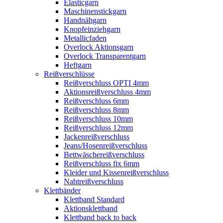
Elasticgarn
Maschinenstickgarn
Handnähgarn
Knopfeinziehgarn
Metallicfaden
Overlock Aktionsgarn
Overlock Transparentgarn
Heftgarn
Reißverschlüsse
Reißverschluss OPTI 4mm
Aktionsreißverschluss 4mm
Reißverschluss 6mm
Reißverschluss 8mm
Reißverschluss 10mm
Reißverschluss 12mm
Jackenreißverschluss
Jeans/Hosenreißverschluss
Bettwäschereißverschluss
Reißverschluss fix 6mm
Kleider und Kissenreißverschluss
Nahtreißverschluss
Klettbänder
Klettband Standard
Aktionsklettband
Klettband back to back