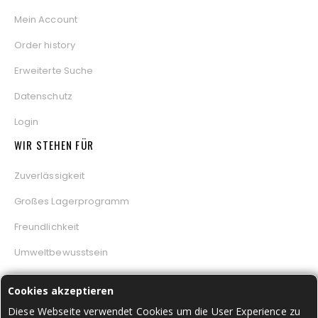
Mein Account
Order history
Erweiterte Suche
Datenschutz
Login
WIR STEHEN FÜR
Zuverlässigkeit
Großes Lagerprogramm
Freundlichkeit
Umweltbewusstsein
Qualität und Flexibilität
Cookies akzeptieren
Diese Webseite verwendet Cookies um die User Experience zu