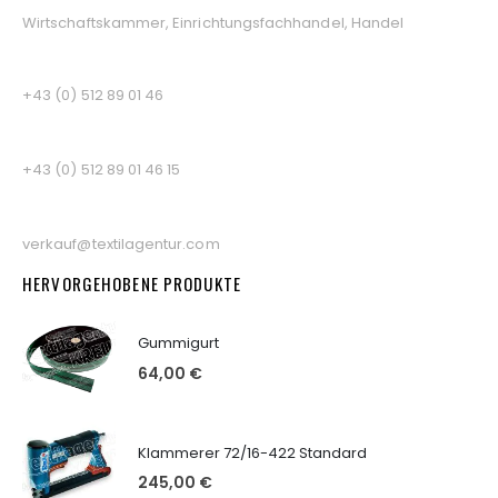
Wirtschaftskammer, Einrichtungsfachhandel, Handel
TELEFON
+43 (0) 512 89 01 46
FAX
+43 (0) 512 89 01 46 15
EMAIL
verkauf@textilagentur.com
HERVORGEHOBENE PRODUKTE
Gummigurt
64,00 €
Klammerer 72/16-422 Standard
245,00 €