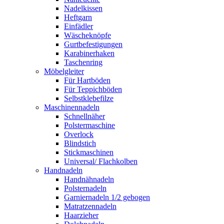
Nadelkissen
Heftgarn
Einfädler
Wäscheknöpfe
Gurtbefestigungen
Karabinerhaken
Taschenring
Möbelgleiter
Für Hartböden
Für Teppichböden
Selbstklebefilze
Maschinennadeln
Schnellnäher
Polstermaschine
Overlock
Blindstich
Stickmaschinen
Universal/ Flachkolben
Handnadeln
Handnähnadeln
Polsternadeln
Garniernadeln 1/2 gebogen
Matratzennadeln
Haarzieher