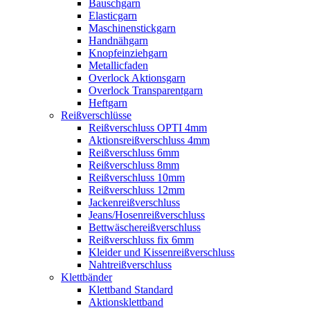
Bauschgarn
Elasticgarn
Maschinenstickgarn
Handnähgarn
Knopfeinziehgarn
Metallicfaden
Overlock Aktionsgarn
Overlock Transparentgarn
Heftgarn
Reißverschlüsse
Reißverschluss OPTI 4mm
Aktionsreißverschluss 4mm
Reißverschluss 6mm
Reißverschluss 8mm
Reißverschluss 10mm
Reißverschluss 12mm
Jackenreißverschluss
Jeans/Hosenreißverschluss
Bettwäschereißverschluss
Reißverschluss fix 6mm
Kleider und Kissenreißverschluss
Nahtreißverschluss
Klettbänder
Klettband Standard
Aktionsklettband