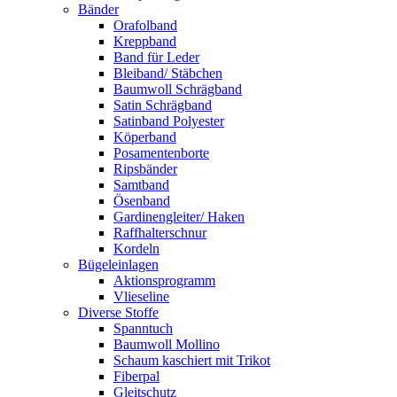
Bänder
Orafolband
Kreppband
Band für Leder
Bleiband/ Stäbchen
Baumwoll Schrägband
Satin Schrägband
Satinband Polyester
Köperband
Posamentenborte
Ripsbänder
Samtband
Ösenband
Gardinengleiter/ Haken
Raffhalterschnur
Kordeln
Bügeleinlagen
Aktionsprogramm
Vlieseline
Diverse Stoffe
Spanntuch
Baumwoll Mollino
Schaum kaschiert mit Trikot
Fiberpal
Gleitschutz