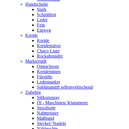
Handschuhe
Stark
Schnittfest
Leder
Fein
Einweg
Kreide
Kreide
Kreidepulver
Chaco Liner
Rockabrunder
Markierstift
Omnichrom
Kreideminen
Filzstifte
Ledermarker
Sublimatstift selbstverlöschend
Zubehör
Silikonspray
Öl - Maschinen/ Klammerer
Stossborte
Nahttrenner
Maßband
Stecker/ Nadeln
Nähleuchte