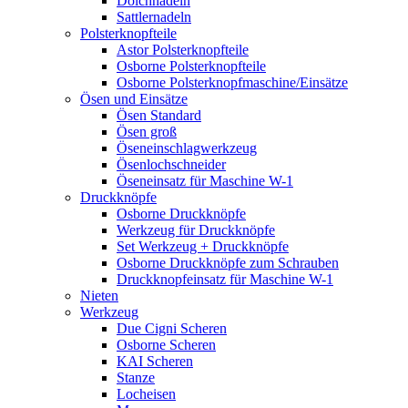
Dolchnadeln
Sattlernadeln
Polsterknopfteile
Astor Polsterknopfteile
Osborne Polsterknopfteile
Osborne Polsterknopfmaschine/Einsätze
Ösen und Einsätze
Ösen Standard
Ösen groß
Öseneinschlagwerkzeug
Ösenlochschneider
Öseneinsatz für Maschine W-1
Druckknöpfe
Osborne Druckknöpfe
Werkzeug für Druckknöpfe
Set Werkzeug + Druckknöpfe
Osborne Druckknöpfe zum Schrauben
Druckknopfeinsatz für Maschine W-1
Nieten
Werkzeug
Due Cigni Scheren
Osborne Scheren
KAI Scheren
Stanze
Locheisen