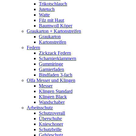
Trikotschlauch
Jutetuch
Watte
Filz mit Haut
Baumwoll Köper
Graukarton + Kartonstreifen
Graukarton
Kartonstreifen
Federn
Zickzack Federn
Scharnierklammern
Gummiringe
Garnierfaden
Bindfaden 3-fach
Olfa Messer und Klingen
Messer
Klingen Standard
Klingen Black
Wandschaber
Arbeitsschutz
Schutzoverall
Überschuhe
Knieschoner
Schutzbrille
Gehörschutz