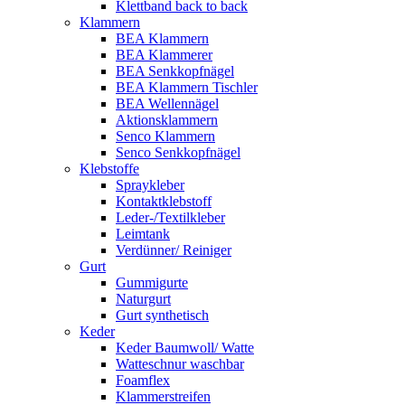
Klettband back to back
Klammern
BEA Klammern
BEA Klammerer
BEA Senkkopfnägel
BEA Klammern Tischler
BEA Wellennägel
Aktionsklammern
Senco Klammern
Senco Senkkopfnägel
Klebstoffe
Spraykleber
Kontaktklebstoff
Leder-/Textilkleber
Leimtank
Verdünner/ Reiniger
Gurt
Gummigurte
Naturgurt
Gurt synthetisch
Keder
Keder Baumwoll/ Watte
Watteschnur waschbar
Foamflex
Klammerstreifen