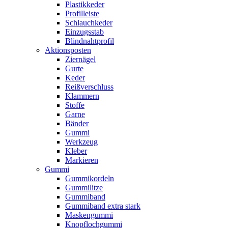
Plastikkeder
Profilleiste
Schlauchkeder
Einzugsstab
Blindnahtprofil
Aktionsposten
Ziernägel
Gurte
Keder
Reißverschluss
Klammern
Stoffe
Garne
Bänder
Gummi
Werkzeug
Kleber
Markieren
Gummi
Gummikordeln
Gummilitze
Gummiband
Gummiband extra stark
Maskengummi
Knopflochgummi