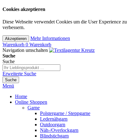
Cookies akzeptieren
Diese Webseite verwendet Cookies um die User Experience zu
verbessern.
Mehr Informationen
Akzeptieren
Warenkorb
0
Warenkorb
Navigation umschalten
Suche
Suche
Erweiterte Suche
Suche
Menü
Home
Online Shoppen
Garne
Polstergarne / Steppgarne
Ledernähgarn
Outdoorgarn
Näh-/Overlockgarn
Blindstichgarn