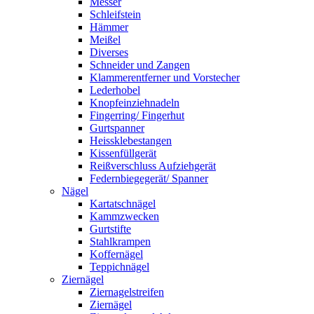
Messer
Schleifstein
Hämmer
Meißel
Diverses
Schneider und Zangen
Klammerentferner und Vorstecher
Lederhobel
Knopfeinziehnadeln
Fingerring/ Fingerhut
Gurtspanner
Heissklebestangen
Kissenfüllgerät
Reißverschluss Aufziehgerät
Federnbiegegerät/ Spanner
Nägel
Kartatschnägel
Kammzwecken
Gurtstifte
Stahlkrampen
Koffernägel
Teppichnägel
Ziernägel
Ziernagelstreifen
Ziernägel