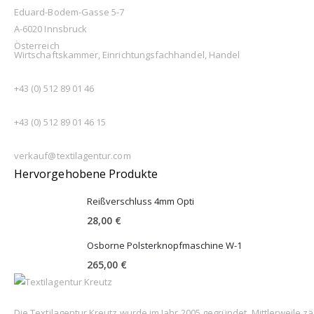
Eduard-Bodem-Gasse 5-7
A-6020 Innsbruck
MITGLIEDSCHAFTEN
Österreich
Wirtschaftskammer, Einrichtungsfachhandel, Handel
TELEFON
+43 (0) 512 89 01 46
FAX
+43 (0) 512 89 01 46 15
EMAIL
verkauf@textilagentur.com
Hervorgehobene Produkte
Reißverschluss 4mm Opti
28,00 €
Osborne Polsterknopfmaschine W-1
265,00 €
Die Textilagentur Kreutz wurde im Jahr 2005 gegründet. Mittlerweile z