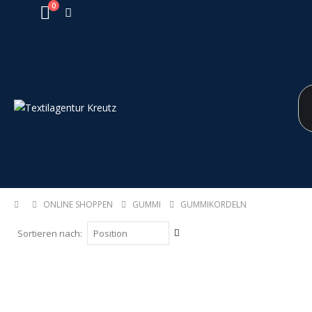
0
Warenkorb
ONLINE SHOPPEN
GUMMI
GUMMIKORDELN
In
Sortieren nach
absteigender
Reihenfolge