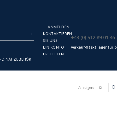
ANMELDEN
KONTAKTIEREN
+43 (0) 512 89 01 46
SIE UNS
verkauf@textilagentur.
EIN KONTO
ERSTELLEN
ND NÄHZUBEHÖR
Anzeigen
Ans
R
als