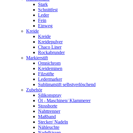
Stark
Schnittfest
Leder
Fein
Einweg
Kreide
Kreide
Kreidepulver
Chaco Liner
Rockabrunder
Markierstift
Omnichrom
Kreideminen
Filzstifte
Ledermarker
Sublimatstift selbstverlöschend
Zubehör
Silikonspray
Öl - Maschinen/ Klammerer
Stossborte
Nahttrenner
Maßband
Stecker/ Nadeln
Nähleuchte
Nadelkissen