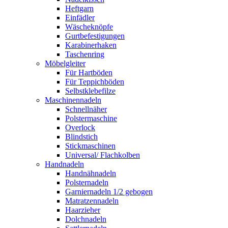
Heftgarn
Einfädler
Wäscheknöpfe
Gurtbefestigungen
Karabinerhaken
Taschenring
Möbelgleiter
Für Hartböden
Für Teppichböden
Selbstklebefilze
Maschinennadeln
Schnellnäher
Polstermaschine
Overlock
Blindstich
Stickmaschinen
Universal/ Flachkolben
Handnadeln
Handnähnadeln
Polsternadeln
Garniernadeln 1/2 gebogen
Matratzennadeln
Haarzieher
Dolchnadeln