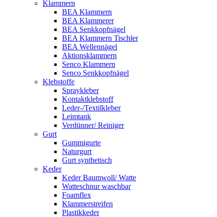
Klammern
BEA Klammern
BEA Klammerer
BEA Senkkopfnägel
BEA Klammern Tischler
BEA Wellennägel
Aktionsklammern
Senco Klammern
Senco Senkkopfnägel
Klebstoffe
Spraykleber
Kontaktklebstoff
Leder-/Textilkleber
Leimtank
Verdünner/ Reiniger
Gurt
Gummigurte
Naturgurt
Gurt synthetisch
Keder
Keder Baumwoll/ Watte
Watteschnur waschbar
Foamflex
Klammerstreifen
Plastikkeder