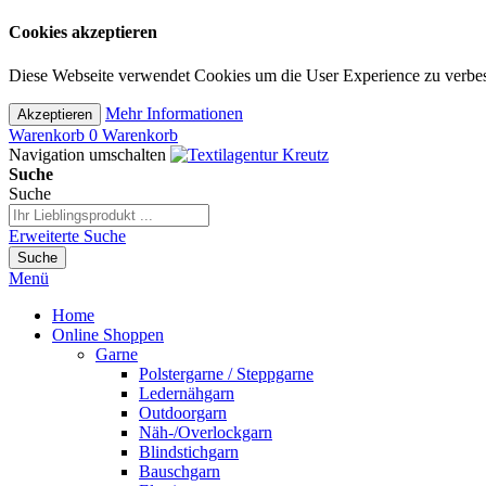
Cookies akzeptieren
Diese Webseite verwendet Cookies um die User Experience zu verbes
Mehr Informationen
Akzeptieren
Warenkorb
0
Warenkorb
Navigation umschalten
Suche
Suche
Erweiterte Suche
Suche
Menü
Home
Online Shoppen
Garne
Polstergarne / Steppgarne
Ledernähgarn
Outdoorgarn
Näh-/Overlockgarn
Blindstichgarn
Bauschgarn