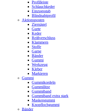
Profilleiste
Schlauchkeder
Einzugsstab
Blindnahtprofil
Aktionsposten
Ziernägel
Gurte
Keder
Reißverschluss
Klammern
Stoffe
Garne
Bänder
Gummi
Werkzeug
Kleber
Markieren
Gummi
Gummikordeln
Gummilitze
Gummiband
Gummiband extra stark
Maskengummi
Knopflochgummi
Bänder