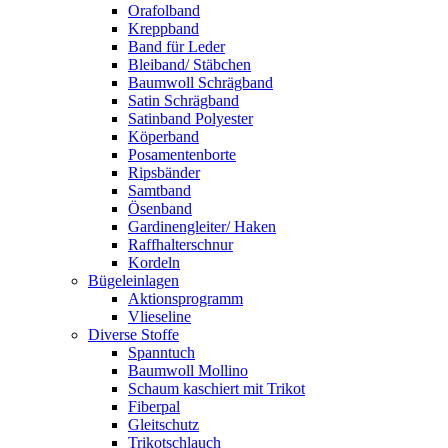
Orafolband
Kreppband
Band für Leder
Bleiband/ Stäbchen
Baumwoll Schrägband
Satin Schrägband
Satinband Polyester
Köperband
Posamentenborte
Ripsbänder
Samtband
Ösenband
Gardinengleiter/ Haken
Raffhalterschnur
Kordeln
Bügeleinlagen
Aktionsprogramm
Vlieseline
Diverse Stoffe
Spanntuch
Baumwoll Mollino
Schaum kaschiert mit Trikot
Fiberpal
Gleitschutz
Trikotschlauch