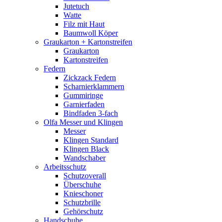
Jutetuch
Watte
Filz mit Haut
Baumwoll Köper
Graukarton + Kartonstreifen
Graukarton
Kartonstreifen
Federn
Zickzack Federn
Scharnierklammern
Gummiringe
Garnierfaden
Bindfaden 3-fach
Olfa Messer und Klingen
Messer
Klingen Standard
Klingen Black
Wandschaber
Arbeitsschutz
Schutzoverall
Überschuhe
Knieschoner
Schutzbrille
Gehörschutz
Handschuhe