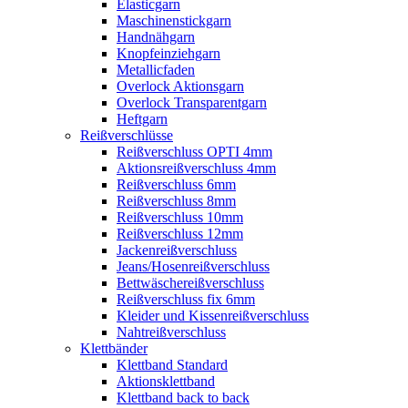
Elasticgarn
Maschinenstickgarn
Handnähgarn
Knopfeinziehgarn
Metallicfaden
Overlock Aktionsgarn
Overlock Transparentgarn
Heftgarn
Reißverschlüsse
Reißverschluss OPTI 4mm
Aktionsreißverschluss 4mm
Reißverschluss 6mm
Reißverschluss 8mm
Reißverschluss 10mm
Reißverschluss 12mm
Jackenreißverschluss
Jeans/Hosenreißverschluss
Bettwäschereißverschluss
Reißverschluss fix 6mm
Kleider und Kissenreißverschluss
Nahtreißverschluss
Klettbänder
Klettband Standard
Aktionsklettband
Klettband back to back