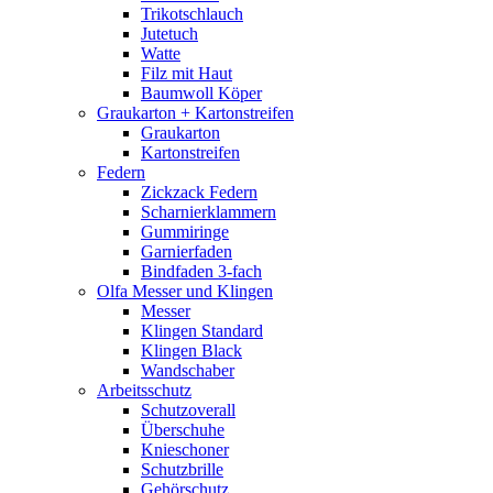
Trikotschlauch
Jutetuch
Watte
Filz mit Haut
Baumwoll Köper
Graukarton + Kartonstreifen
Graukarton
Kartonstreifen
Federn
Zickzack Federn
Scharnierklammern
Gummiringe
Garnierfaden
Bindfaden 3-fach
Olfa Messer und Klingen
Messer
Klingen Standard
Klingen Black
Wandschaber
Arbeitsschutz
Schutzoverall
Überschuhe
Knieschoner
Schutzbrille
Gehörschutz