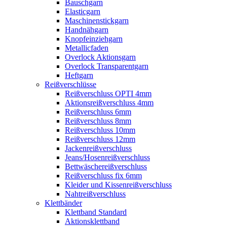
Bauschgarn
Elasticgarn
Maschinenstickgarn
Handnähgarn
Knopfeinziehgarn
Metallicfaden
Overlock Aktionsgarn
Overlock Transparentgarn
Heftgarn
Reißverschlüsse
Reißverschluss OPTI 4mm
Aktionsreißverschluss 4mm
Reißverschluss 6mm
Reißverschluss 8mm
Reißverschluss 10mm
Reißverschluss 12mm
Jackenreißverschluss
Jeans/Hosenreißverschluss
Bettwäschereißverschluss
Reißverschluss fix 6mm
Kleider und Kissenreißverschluss
Nahtreißverschluss
Klettbänder
Klettband Standard
Aktionsklettband