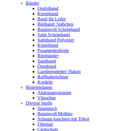
Bänder
Orafolband
Kreppband
Band für Leder
Bleiband/ Stäbchen
Baumwoll Schrägband
Satin Schrägband
Satinband Polyester
Köperband
Posamentenborte
Ripsbänder
Samtband
Ösenband
Gardinengleiter/ Haken
Raffhalterschnur
Kordeln
Bügeleinlagen
Aktionsprogramm
Vlieseline
Diverse Stoffe
Spanntuch
Baumwoll Mollino
Schaum kaschiert mit Trikot
Fiberpal
Gleitschutz