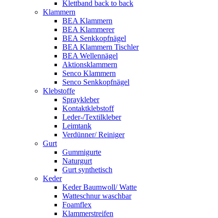
Klettband back to back
Klammern
BEA Klammern
BEA Klammerer
BEA Senkkopfnägel
BEA Klammern Tischler
BEA Wellennägel
Aktionsklammern
Senco Klammern
Senco Senkkopfnägel
Klebstoffe
Spraykleber
Kontaktklebstoff
Leder-/Textilkleber
Leimtank
Verdünner/ Reiniger
Gurt
Gummigurte
Naturgurt
Gurt synthetisch
Keder
Keder Baumwoll/ Watte
Watteschnur waschbar
Foamflex
Klammerstreifen