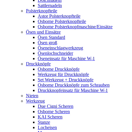
Dolchnadeln
Sattlernadeln
Polsterknopfteile
Astor Polsterknopfteile
Osborne Polsterknopfteile
Osborne Polsterknopfmaschine/Einsätze
Ösen und Einsätze
Ösen Standard
Ösen groß
Öseneinschlagwerkzeug
Ösenlochschneider
Öseneinsatz für Maschine W-1
Druckknöpfe
Osborne Druckknöpfe
Werkzeug für Druckknöpfe
Set Werkzeug + Druckknöpfe
Osborne Druckknöpfe zum Schrauben
Druckknopfeinsatz für Maschine W-1
Nieten
Werkzeug
Due Cigni Scheren
Osborne Scheren
KAI Scheren
Stanze
Locheisen