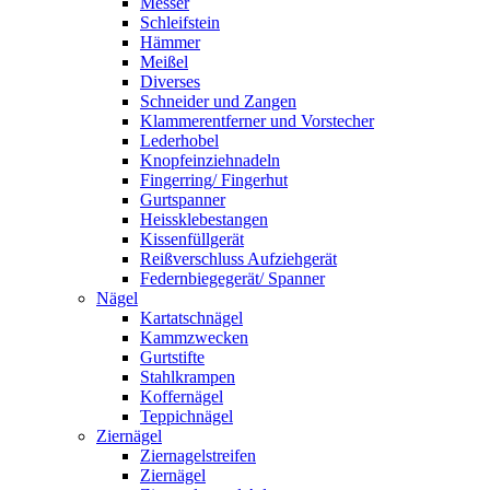
Messer
Schleifstein
Hämmer
Meißel
Diverses
Schneider und Zangen
Klammerentferner und Vorstecher
Lederhobel
Knopfeinziehnadeln
Fingerring/ Fingerhut
Gurtspanner
Heissklebestangen
Kissenfüllgerät
Reißverschluss Aufziehgerät
Federnbiegegerät/ Spanner
Nägel
Kartatschnägel
Kammzwecken
Gurtstifte
Stahlkrampen
Koffernägel
Teppichnägel
Ziernägel
Ziernagelstreifen
Ziernägel