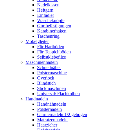
Nadelkissen
Heftgarn
Einfädler
Wäscheknöpfe
Gurtbefestigungen
Karabinerhaken
Taschenring
Möbelgleiter
Für Hartböden
Für Teppichböden
Selbstklebefilze
Maschinennadeln
Schnellnäher
Polstermaschine
Overlock
Blindstich
Stickmaschinen
Universal/ Flachkolben
Handnadeln
Handnähnadeln
Polsternadeln
Garniernadeln 1/2 gebogen
Matratzennadeln
Haarzieher