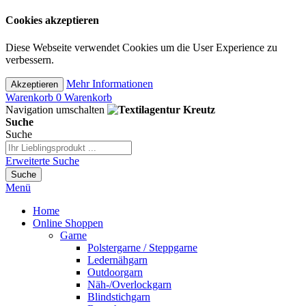
Cookies akzeptieren
Diese Webseite verwendet Cookies um die User Experience zu
verbessern.
Mehr Informationen
Akzeptieren
Warenkorb
0
Warenkorb
Navigation umschalten
Suche
Suche
Erweiterte Suche
Suche
Menü
Home
Online Shoppen
Garne
Polstergarne / Steppgarne
Ledernähgarn
Outdoorgarn
Näh-/Overlockgarn
Blindstichgarn