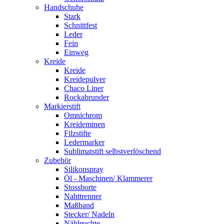
Handschuhe
Stark
Schnittfest
Leder
Fein
Einweg
Kreide
Kreide
Kreidepulver
Chaco Liner
Rockabrunder
Markierstift
Omnichrom
Kreideminen
Filzstifte
Ledermarker
Sublimatstift selbstverlöschend
Zubehör
Silikonspray
Öl - Maschinen/ Klammerer
Stossborte
Nahttrenner
Maßband
Stecker/ Nadeln
Nähleuchte