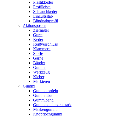
Plastikkeder
Profilleiste
Schlauchkeder
Einzugsstab
Blindnahtprofil
Aktionsposten
Ziernägel
Gurte
Keder
Reißverschluss
Klammern
Stoffe
Garne
Bänder
Gummi
Werkzeug
Kleber
Markieren
Gummi
Gummikordeln
Gummilitze
Gummiband
Gummiband extra stark
Maskengummi
Knopflochgummi