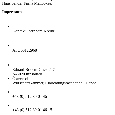
Haus bei der Firma Mailboxes.
Impressum
TEXTILAGENTUR KREUTZ
Kontakt: Bernhard Kreutz
UID
ATU60122968
ADRESSE
Eduard-Bodem-Gasse 5-7
A-6020 Innsbruck
MITGLIEDSCHAFTEN
Österreich
Wirtschaftskammer, Einrichtungsfachhandel, Handel
TELEFON
+43 (0) 512 89 01 46
FAX
+43 (0) 512 89 01 46 15